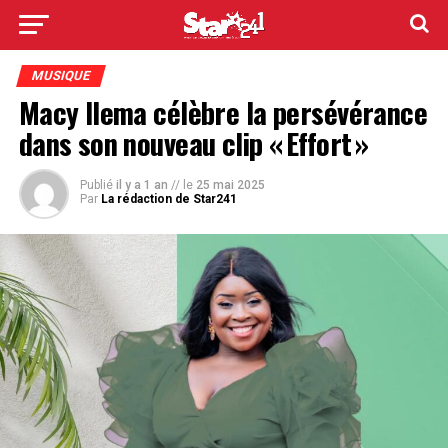
MUSIQUE
Macy Ilema célèbre la persévérance
dans son nouveau clip « Effort »
Publié
il y a 1 an
// le
25 mai 2025
Par
La rédaction de Star241