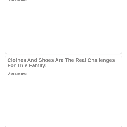
Depuis l’annonce, les réactions se multiplient sur les
réseaux sociaux. Encouragements, félicitations et
impatience témoignent de l’impact que continue d’avoir
Macy Ilema, à la fois artiste engagée et voix
emblématique de la scène musicale gabonaise.
MOTS-CLÉS :
UNE