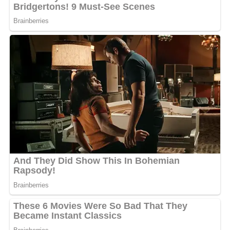
Les premières images montrent des femmes en tenue de
travail, incarnant le labeur quotidien. «
Ce clip, c’est un
hommage à la persévérance, aux femmes battantes, à
celles et ceux qui ne baissent jamais les bras malgré les
obstacles
», confie l’artiste.