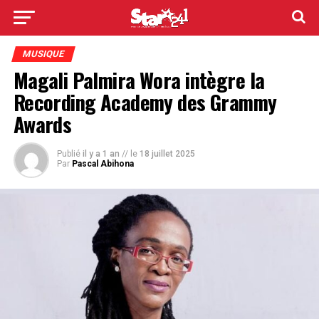
MUSIQUE
Magali Palmira Wora intègre la
Recording Academy des Grammy
Awards
Publié
il y a 1 an
// le
18 juillet 2025
Par
Pascal Abihona