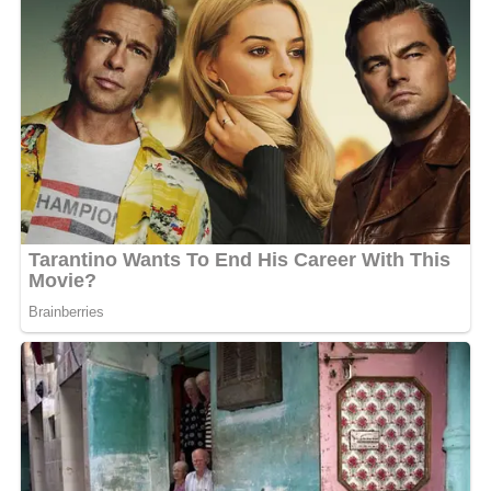
et beaucoup de courage cette nouvelle ambassadrice de
la musique gabonaise et africaine.
MOTS-CLÉS :
MAGALI PALMIRA WORA
UNE