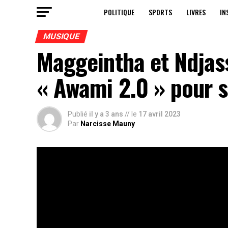
POLITIQUE
SPORTS
LIVRES
IN
MUSIQUE
Maggeintha et Ndjass
« Awami 2.0 » pour s
Publié
il y a 3 ans
// le
17 avril 2023
Par
Narcisse Mauny