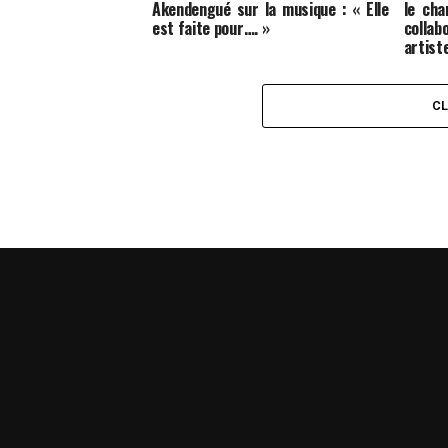
Akendengué sur la musique : « Elle
le cha
est faite pour…. »
colla
artist
C