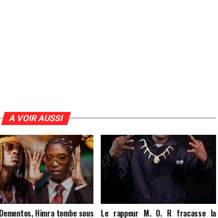
A VOIR AUSSI
 Dementos, Himra tombe sous
Le rappeur M. O. R fracasse la