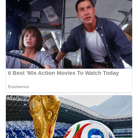
Cinq jours plus tard, une délégation d’artistes et
d’acteurs culturels, conduite par Bung Pinz, a rendu
visite au chanteur. « J’ai été mandaté par le président de
la République pour apporter son soutien », a déclaré
l’activiste devant les caméras. Très ému, Makaya
Madingo a exprimé sa gratitude : « Je dis merci au chef
de l’État de s’être montré sensible à ma situation. Merci
pour l’aide qu’il m’apporte. Je vais continuer à me
soigner ». Une fois encore, Brice Clotaire Oligui Nguema
a manifesté sa solidarité envers les artistes gabonais.
MOTS-CLÉS :
UNE