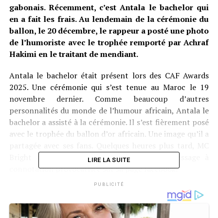
gabonais. Récemment, c’est Antala le bachelor qui
en a fait les frais. Au lendemain de la cérémonie du
ballon, le 20 décembre, le rappeur a posté une photo
de l’humoriste avec le trophée remporté par Achraf
Hakimi en le traitant de mendiant.
Antala le bachelor était présent lors des CAF Awards
2025. Une cérémonie qui s’est tenue au Maroc le 19
novembre dernier. Comme beaucoup d’autres
personnalités du monde de l’humour africain, Antala le
bachelor a assisté à la cérémonie. Il s’est fièrement posé
avec le trophée du ballon d’or africain. Une image qu’il a
partagée avec ses fans. Quelques heures plus tard, MC
Bright a publié la même image avec un message à
LIRE LA SUITE
connotation provocatrice sur sa page facebook.
PUBLICITÉ
« Félicitations au mendiant national qui vient de
remporter le ballon d’Or de la mendicité. », a-t-il
affirmé. Pour le rappeur, Antala le bachelor passe tout