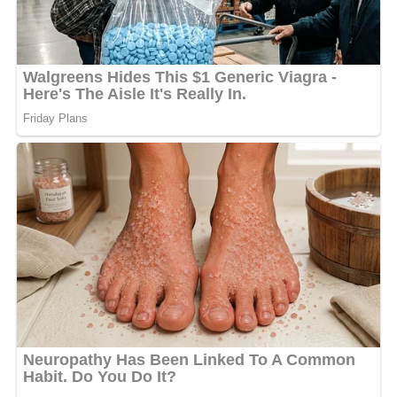
demeure : jusqu’où ira cette guerre froide entre le roi de
la punchline brute et celui que l’on surnomme
désormais, malgré lui, « le mendiant national » ?
MOTS-CLÉS :
UNE