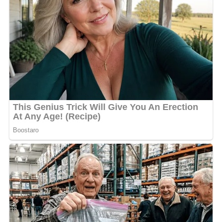
son temps à être aux côtés des grandes personnalités et
aux grands événements sans pour autant faire rire les
gens. En d’autres termes, il vit au crochet de ces
personnalités qu’il côtoie. Cette vanne de MC Bright n’a
pas été appréciée par les internautes. « Au moins, lui, il
a le passeport. », «
Il a un carnet d’adresses beaucoup plus lourd que le
tien. À savoir si tu en as. », « Au moins lui arrive ou toi,
tu ne pourras jamais avoir une invitation ou arrivé par
ton rap qui est ton talent. ». Ce sont là certains propos
vu en commentaire sous le post de MC Bright.
Pour beaucoup d’observateurs, cette attaque va bien au-
delà de la simple vanne : elle révèle une jalousie à peine
voilée du rappeur envers quelqu’un qui, sans forcément
remplir les salles de spectacle, parvient à se hisser dans
des cercles inaccessibles pour la majorité des artistes
gabonais. Pendant que les commentaires fusent et que
les fans des deux camps s’affrontent, une question