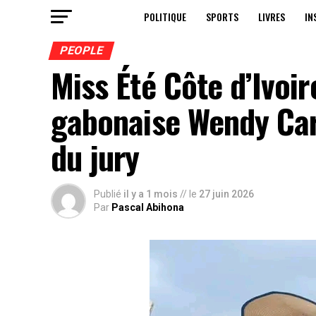
POLITIQUE
SPORTS
LIVRES
IN
PEOPLE
Miss Été Côte d’Ivoir
gabonaise Wendy Ca
du jury
Publié
il y a 1 mois
// le
27 juin 2026
Par
Pascal Abihona