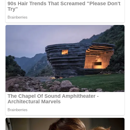
«
Permettez-moi de vous présenter Mlle Marie-Ange
Jenna Andson Meiye de Castel, Miss Tourisme Gabon
2025, qui va représenter le Gabon au prestigieux
concours Miss Tourisme Africa International, au Nigeria
», a annoncé Koumba, la présidente du comité, lors
d’une conférence.
Profitant de cette occasion, elle a sollicité le soutien du
gouvernement pour la prise en charge des frais de