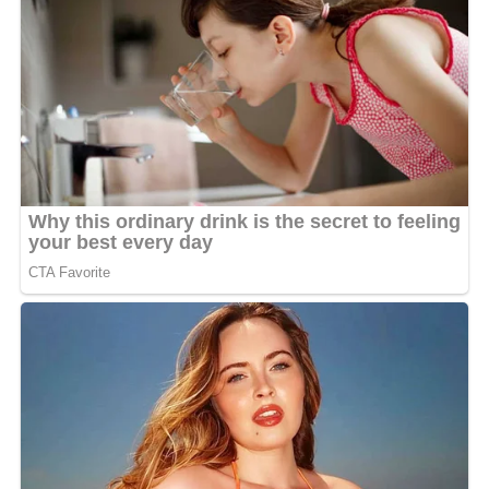
voyage : «
Je me permets, avec votre permission, de vous
solliciter pour mettre en lumière cette jeune compatriote
de 20 ans, afin que son voyage soit financé par les
autorités. Ce qui fait la fierté et la renommée d’un pays,
ce sont ces petites actions individuelles, mais qui
doivent être soutenues par les États
», a-t-elle ajouté.
La compétition réunira des représentantes de plus de
35 pays d’Afrique et de la diaspora lors de la grande
finale internationale, avec à la clé la couronne tant
convoitée. Plus qu’un concours, il s’agit d’une
célébration du riche patrimoine africain, de ses cultures
vibrantes, de son tourisme unique et de ses talents
émergents sur une scène internationale. Les Gabonais
sont donc invités à soutenir leur ambassadrice dans
cette nouvelle aventure.
MOTS-CLÉS :
UNE