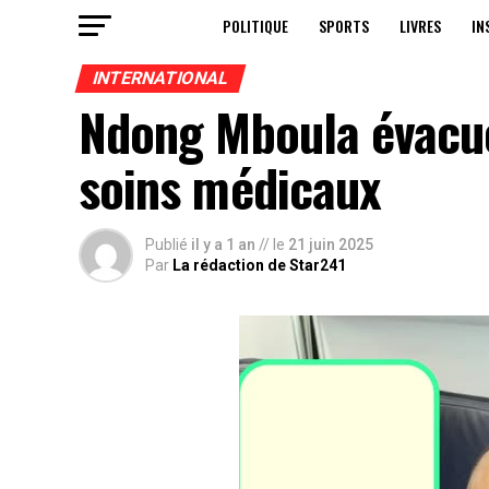
POLITIQUE
SPORTS
LIVRES
IN
INTERNATIONAL
Ndong Mboula évacué
soins médicaux
Publié
il y a 1 an
// le
21 juin 2025
Par
La rédaction de Star241