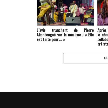
L’avis tranchant de Pierre
Après
Akendengué sur la musique : « Elle
le cha
est faite pour…. »
colla
artist
C