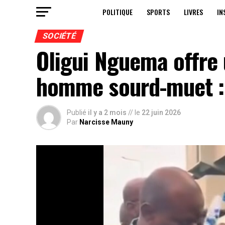
POLITIQUE
SPORTS
LIVRES
IN
SOCIÉTÉ
Oligui Nguema offre 
homme sourd-muet : l
Publié
il y a 2 mois
// le
22 juin 2026
Par
Narcisse Mauny