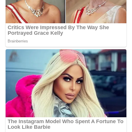
La « Mama » et son empreinte
musicale
Surnommée depuis longtemps « la Mama », Patience
Dabany s’est imposée comme une artiste complète :
chanteuse, compositrice, interprète et percussionniste.
Son univers mêle les rythmes batéké, la rumba
congolaise, le zouk, la salsa et des sonorités populaires
africaines. Cette richesse musicale a largement
contribué à faire d’elle une figure majeure de la scène
africaine francophone.
Son répertoire compte plusieurs titres devenus cultes,
parmi lesquels
Associé
,
Chéri, ton disque est rayé
,
La vie
a changé
ou encore
Dis-moi
. Elle a également fondé des
studios d’enregistrement, dont Mbila à Los Angeles, et
travaillé avec de grandes signatures musicales,
confirmant une ambition artistique tournée vers
l’international.