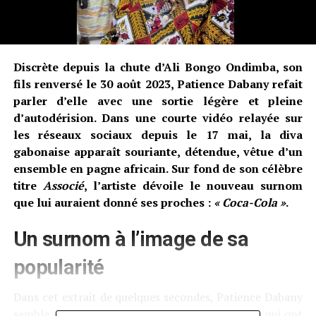
Discrète depuis la chute d’Ali Bongo Ondimba, son
fils renversé le 30 août 2023, Patience Dabany refait
parler d’elle avec une sortie légère et pleine
d’autodérision. Dans une courte vidéo relayée sur
les réseaux sociaux depuis le 17 mai, la diva
gabonaise apparaît souriante, détendue, vêtue d’un
ensemble en pagne africain. Sur fond de son célèbre
titre
Associé
, l’artiste dévoile le nouveau surnom
que lui auraient donné ses proches :
« Coca-Cola »
.
Un surnom à l’image de sa
popularité
Dans cet extrait de quelques secondes, Patience Dabany
semble renouer avec l’insouciance et la chaleur qui ont