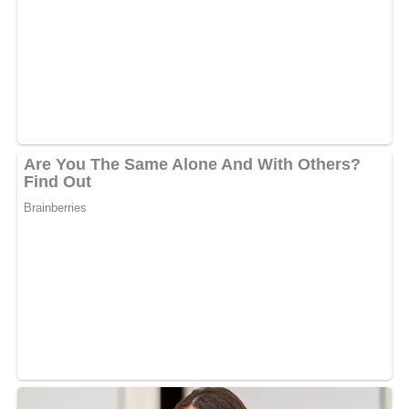
La formule est simple, mais elle dit beaucoup de la
manière dont l’artiste continue de se percevoir : une
figure populaire, connue bien au-delà du Gabon,
associée à plusieurs générations de mélomanes africains.
Après plusieurs mois de retrait relatif, cette apparition
a rapidement suscité de nombreuses réactions, entre
nostalgie, amusement et commentaires sur son état
d’esprit.
Une diva gabonaise au parcours