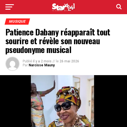
MUSIQUE
Patience Dabany réapparaît tout
sourire et révèle son nouveau
pseudonyme musical
Publié
il y a 2 mois
// le
26 mai 2026
Par
Narcisse Mauny