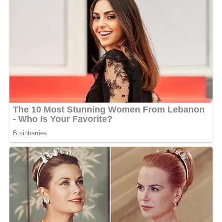
hors norme
De son vrai nom Marie-Joséphine Kama, Patience
Dabany est née le 22 janvier 1944 à Brazzaville.
Originaire du Haut-Ogooué par ses parents, elle grandit
dans un environnement marqué par la musique,
notamment grâce à un père accordéoniste et à une
famille attachée aux chants et aux rythmes
traditionnels.
Avant de devenir l’une des grandes voix du continent,
elle a occupé une place centrale dans l’histoire politique
gabonaise. Épouse d’Omar Bongo Ondimba, elle fut
Première dame du Gabon pendant près de deux
décennies, avant leur divorce à la fin des années 1980.
Après cette rupture, elle entame une carrière musicale
internationale sous le nom de Patience Dabany.