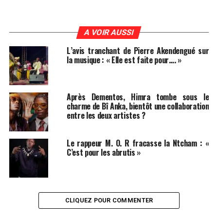
Mama est toujours là, et elle n’a rien perdu de son sens
de la formule.
A VOIR AUSSI
MOTS-CLÉS :
UNE
L’avis tranchant de Pierre Akendengué sur
la musique : « Elle est faite pour…. »
Après Dementos, Himra tombe sous le
charme de Bî Anka, bientôt une collaboration
entre les deux artistes ?
Le rappeur M. O. R fracasse la Ntcham : «
C’est pour les abrutis »
CLIQUEZ POUR COMMENTER