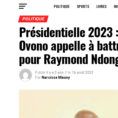
POLITIQUE
SPORTS
LIVRES
IN
POLITIQUE
Présidentielle 2023 
Ovono appelle à batt
pour Raymond Ndon
Publié
il y a 3 ans
// le
16 août 2023
Par
Narcisse Mauny