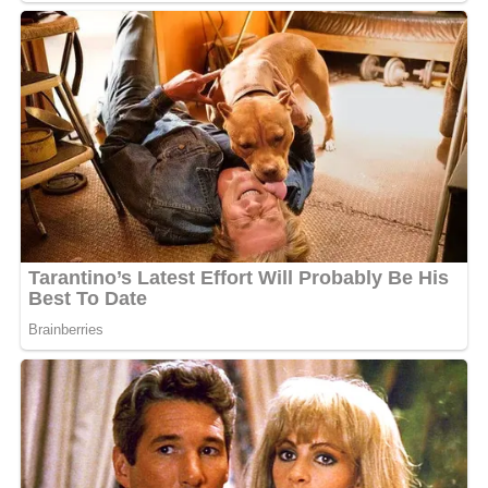
la poussière, il retire le pauvre, du fumier, il relève
l’indigent, pour les faire asseoir avec les grands
« , a-t-elle
rappelé.
Loin de se contenter d’un message de circonstance, elle
a conclu son intervention par une note d’espérance :
«
Vous y êtes. Nous comptons sur vous pour prendre soin
de cette nation, du mieux que vous pouvez. Pensez à tout
le monde dans les différents secteurs
. »
Le message de la comédienne, très suivie sur les
plateformes numériques, résonne comme un écho
populaire à l’heure où les regards se tournent vers la
nouvelle gouvernance, entre attentes sociales et
promesses de renouveau.
MOTS-CLÉS :
UNE