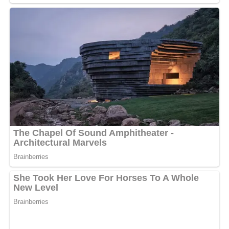
Réalisé par le talentueux studio Dynastie Films
d’Amenem, le clip promet une ambiance festive et
élégante. Avec ce morceau, véritable hymne au mariage,
Princesse 12 démontre encore une fois sa capacité à se
renouveler, tout en soutenant la jeune génération. Une
collaboration pleine de fraîcheur, de tendresse… et de
promesses.
MOTS-CLÉS :
UNE