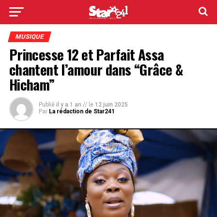
MUSIQUE
Princesse 12 et Parfait Assa
chantent l’amour dans “Grâce &
Hicham”
Publié
il y a 1 an
// le
12 juin 2025
Par
La rédaction de Star241