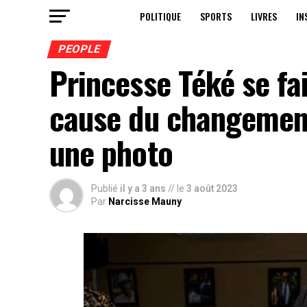
POLITIQUE
SPORTS
LIVRES
IN
PEOPLE
Princesse Téké se fai
cause du changement
une photo
Publié
il y a 3 ans
// le
3 août 2023
Par
Narcisse Mauny