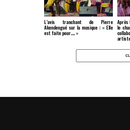
L’avis tranchant de Pierre
Après
Akendengué sur la musique : « Elle
le cha
est faite pour…. »
colla
artist
C