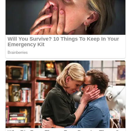
Des préservatifs usagés près du
collège Quaben
Dans sa vidéo, Dangher affirme avoir constaté la
présence de nombreux préservatifs usagés aux abords
du collège Quaben et dans plusieurs coins du quartier.
Une situation qu’il juge inacceptable, notamment en
raison de la proximité avec les enfants scolarisés dans
l’établissement.
« Je me demande ce que fait le maire du 1er
arrondissement. Je me demande ce qui se passe. Est-ce
qu’on ne peut pas organiser ce quartier autrement ? Pour
les âmes sensibles, ne regardez pas. Si vous avez des
enfants à côté, il ne faudrait pas qu’ils voient ça, parce
que je vais vous montrer des choses vraiment désolantes.
Et ça se passe dans le quartier Louis tous les jours »
,
déclare-t-il dans la vidéo.