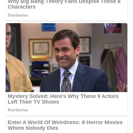
Visiblement préoccupé, le producteur interpelle
directement les forces de sécurité.
« Regardez les
préservatifs, il y en a de toutes les séries, dans tous les
coins et recoins, et devant le collège Quaben. J’interpelle
ici la police. Les professionnelles du plus vieux métier du
monde, quand vous exercez votre boulot, prenez des
chambres d’hôtel, pas devant une école »
, poursuit-il.
Entre insalubrité et sentiment
d’insécurité
Au-delà de la prostitution présumée, les riverains
dénoncent également des nuisances nocturnes
répétées. Attroupements tardifs, disputes, passages
fréquents de véhicules et agitation nocturne
alimenteraient un sentiment d’insécurité de plus en
plus fort dans le quartier. Certains habitants disent
hésiter à laisser leurs enfants sortir seuls dans le