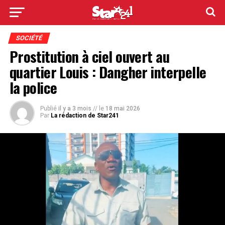
SOCIÉTÉ
Prostitution à ciel ouvert au
quartier Louis : Dangher interpelle
la police
Publié
il y a 3 mois
// le
18 mai 2026
Par
La rédaction de Star241