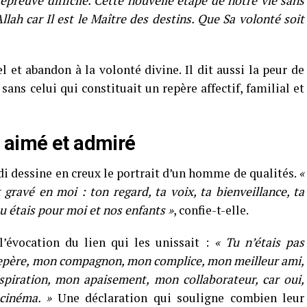
épreuve difficile. Cette nouvelle étape de notre vie sans
llah car Il est le Maître des destins. Que Sa volonté soit
 et abandon à la volonté divine. Il dit aussi la peur de
 sans celui qui constituait un repère affectif, familial et
 aimé et admiré
i dessine en creux le portrait d’un homme de qualités.
«
gravé en moi : ton regard, ta voix, ta bienveillance, ta
tu étais pour moi et nos enfants »
, confie-t-elle.
l’évocation du lien qui les unissait :
« Tu n’étais pas
epère, mon compagnon, mon complice, mon meilleur ami,
spiration, mon apaisement, mon collaborateur, car oui,
cinéma. »
Une déclaration qui souligne combien leur