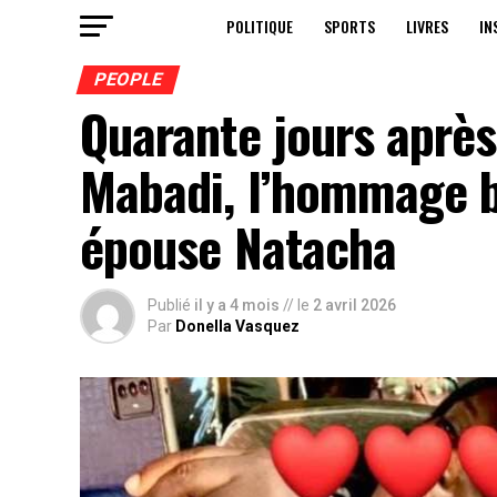
POLITIQUE
SPORTS
LIVRES
IN
PEOPLE
Quarante jours après
Mabadi, l’hommage b
épouse Natacha
Publié
il y a 4 mois
// le
2 avril 2026
Par
Donella Vasquez