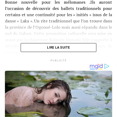
Bonne nouvelle pour les mélomanes .Ils auront
l’occasion de découvrir des ballets traditionnels pour
certains et une continuité pour les « initiés » issus de la
danse « Laka ». Un rite traditionnel que l’on trouve dans
la province de l’Ogooué-Lolo mais aussi répandu dans le
sud du Gabon. Cette promotion culturelle sera mise en
avant par la chanteuse Rolande Massala. Elle s’apprête à
dévoiler une exclusivité après plusieurs semaines de
LIRE LA SUITE
suspens.
PUBLICITÉ
«
Je viens par ce canal vous
annoncer la sortie de mon
clip intitulé Tinga qui
signifie la pitié et qui
sortira le 25 mai 2023 à
partir de 15h00. Soyez