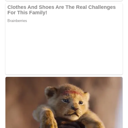
Rolande Massala livre une exécution harmonieuse d’une
chorégraphie de cette danse par des hommes et femmes
dans le teaser. Vêtue dans un style purement
traditionnel, on peut voir l’artiste dans un village
recevoir la bénédiction des mains d’un membre de sa
famille.
MOTS-CLÉS :
UNE