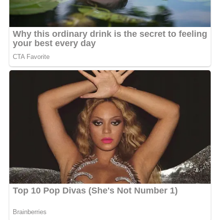
connectés. On va repartir
au village ça va être chaud.
On dansera, la danse laissée
par nos ancêtre
s »,
annonce-t-elle dans une
vidéo.