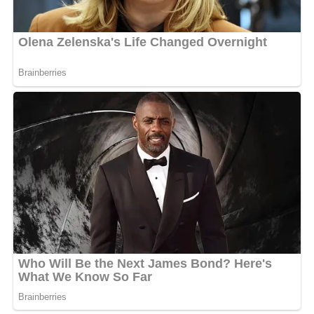
qui est pleine de vie. Plus de 30 000 personnes aiment la
photo de la chanteuse.
Les commentaires des internautes sont donc très
nombreux. “
Très très belle, tu es bonbon sucré. Sexy et
romantique. Tu as tout pour toi. Je t’aime depuis
Kinshasa
”, “
Belle silhouette…
”, “
De plus en plus belle
”,
peut-on alors lire en dessous de la publication.
MOTS-CLÉS :
UNE