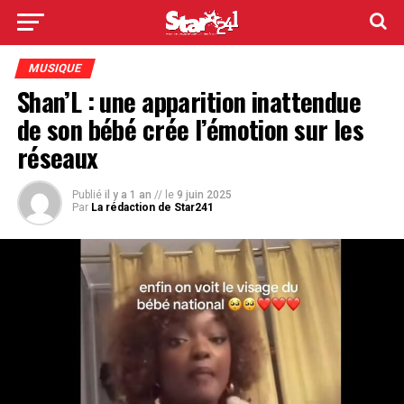
MUSIQUE
Shan’L : une apparition inattendue
de son bébé crée l’émotion sur les
réseaux
Publié
il y a 1 an
// le
9 juin 2025
Par
La rédaction de Star241