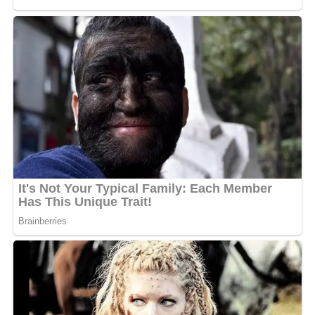
Mais comme souvent, l’unanimité n’est pas de mise. Sur
une page Facebook baptisée
Réveille-toi Gabon
, un
internaute a profité de l’instant pour critiquer la
carrière de l’artiste : «
Les nouvelles chansons zéro…
Josey et toi, vous avez commencé au même niveau.