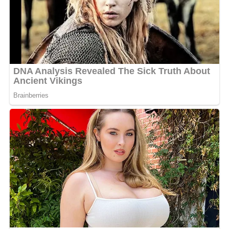
Aujourd’hui, la carrière flop. Réveille-toi
». Une sortie
sèche, à laquelle d’autres fans ont répondu avec nuance,
comme Jessica Anguillet Anguillet : «
Tout ce qui
m’intéresse, c’est que l’enfant est mignon. Le reste, gère
ça avec tes fans, moi je suis là pour ta musique, que
j’écoute toujours avec plaisir
».
Qu’elle l’ait voulu ou non, Shan’L a offert à ses abonnés
un rare instant de douceur et d’intimité, loin des
projecteurs et des attentes commerciales. Un moment
qui, malgré les critiques, renforce le lien affectif avec
son public, de plus en plus attentif à la femme derrière
l’artiste.
MOTS-CLÉS :
UNE