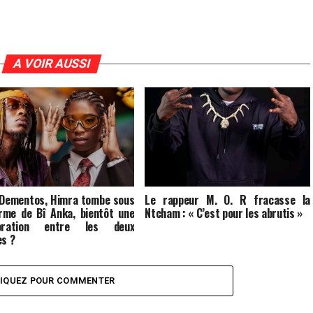
A VOIR AUSSI
 Dementos, Himra tombe sous
Le rappeur M. O. R fracasse la
rme de Bî Anka, bientôt une
Ntcham : « C’est pour les abrutis »
boration entre les deux
es ?
LIQUEZ POUR COMMENTER