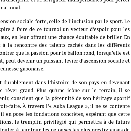
rnational.
sion sociale forte, celle de l’inclusion par le sport. Le
ire à faire de ce tournoi un vecteur d’espoir pour les
aux, en leur offrant une chance équitable de briller. En
t à la rencontre des talents cachés dans les différents
ntrer que la passion pour le ballon rond, lorsqu’elle est
, peut devenir un puissant levier d’ascension sociale et
jeunesse gabonaise.
t durablement dans l’histoire de son pays en devenant
 rêver grand. Plus qu’une icône sur le terrain, il se
ir, conscient que la pérennité de son héritage sportif
ir-faire. À travers l’« Auba League », il ne se contente
 il en pose les fondations concrètes, espérant que cette
tions, le tremplin privilégié qui permettra à de futurs
uler, à leur tour, les pelouses les plus prestigieuses du