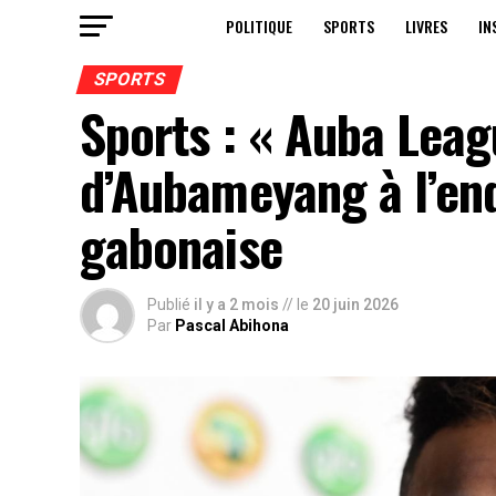
POLITIQUE
SPORTS
LIVRES
IN
SPORTS
Sports : « Auba Leag
d’Aubameyang à l’end
gabonaise
Publié
il y a 2 mois
// le
20 juin 2026
Par
Pascal Abihona