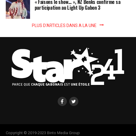
« Faisons le show… », NZ Benks confirme sa
participation au Light Up Gabon 3
PLUS D'ARTICLES DANS A LA UNE
Copyright © 2019-2023 Binto Media Group