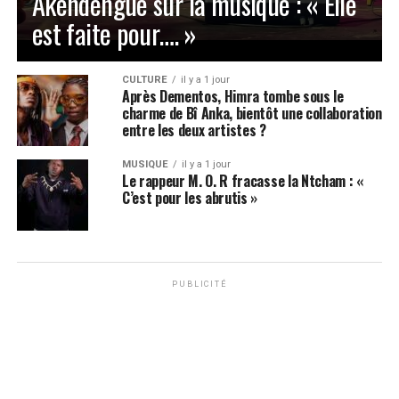
Akendengué sur la musique : « Elle
est faite pour…. »
CULTURE
il y a 1 jour
Après Dementos, Himra tombe sous le
charme de Bî Anka, bientôt une collaboration
entre les deux artistes ?
MUSIQUE
il y a 1 jour
Le rappeur M. O. R fracasse la Ntcham : «
C’est pour les abrutis »
PUBLICITÉ