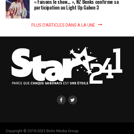
« Faisons le show… », NZ Benks confirme sa
participation au Light Up Gabon 3
PLUS D'ARTICLES DANS A LA UNE
Copyright © 2019-2023 Binto Media Group