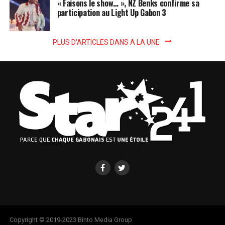
« Faisons le show… », NZ Benks confirme sa
participation au Light Up Gabon 3
PLUS D'ARTICLES DANS A LA UNE
Copyright © 2019-2023 Binto Media Group