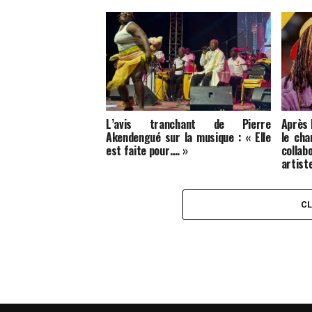
L’avis tranchant de Pierre
Après
Akendengué sur la musique : « Elle
le cha
est faite pour…. »
colla
artist
C