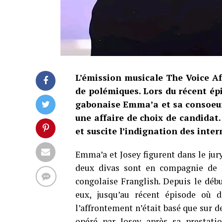
L’émission musicale The Voice A
de polémiques. Lors du récent ép
gabonaise Emma’a et sa consoeur i
une affaire de choix de candidat.
et suscite l’indignation des inte
Emma’a et Josey figurent dans le jur
deux divas sont en compagnie de l
congolaise Franglish. Depuis le débu
eux, jusqu’au récent épisode où d
l’affrontement n’était basé que sur de
opéré par Josey après sa prestatio