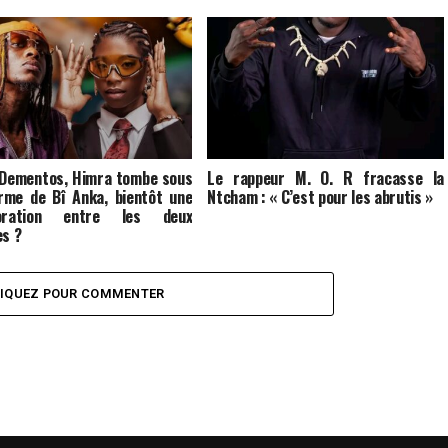
 Dementos, Himra tombe sous
Le rappeur M. O. R fracasse la
rme de Bî Anka, bientôt une
Ntcham : « C’est pour les abrutis »
boration entre les deux
es ?
LIQUEZ POUR COMMENTER