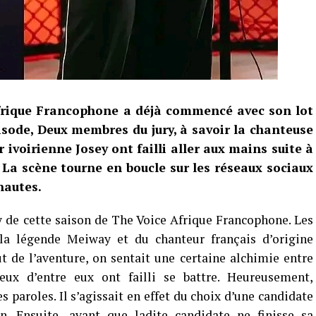
frique Francophone a déjà commencé avec son lot
isode, Deux membres du jury, à savoir la chanteuse
voirienne Josey ont failli aller aux mains suite à
 La scène tourne en boucle sur les réseaux sociaux
rnautes.
y de cette saison de The Voice Afrique Francophone. Les
a légende Meiway et du chanteur français d’origine
t de l’aventure, on sentait une certaine alchimie entre
eux d’entre eux ont failli se battre. Heureusement,
s paroles. Il s’agissait en effet du choix d’une candidate
n. Ensuite, avant que ladite candidate ne finisse sa