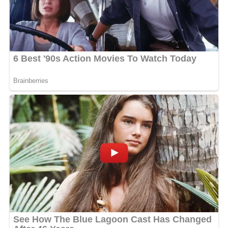
DJ Maced, aux platines, pour une immersion sonore
haute en couleur.
Un rendez-vous musical et culturel à ne pas manquer.
MOTS-CLÉS :
UNE