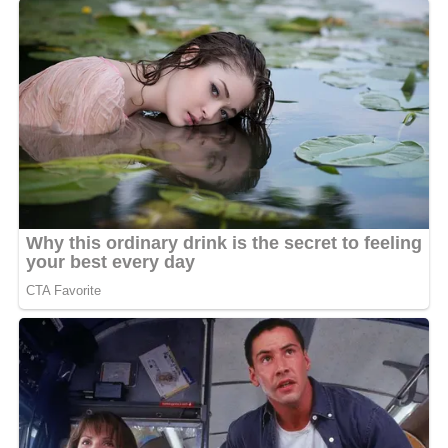
L’événement, devenu un rendez-vous incontournable de
la scène locale, proposera également des animations,
une exposition-vente, des stands culinaires et
artisanaux, dans une ambiance festive et chaleureuse.
Aux côtés de Tina Minkoue, plusieurs artistes se
succéderont sur scène. Le groupe Kingston By Bus
offrira un vibrant hommage à Bob Marley à travers les
plus grands classiques du reggae jamaïcain. Arembat &
Friends, guitare en main, entraînera le public dans son
univers musical rythmé de hits. Quant à Hadembi, jeune
rappeur valenciennois en pleine ascension, il promet
une performance énergique. La soirée sera animée par