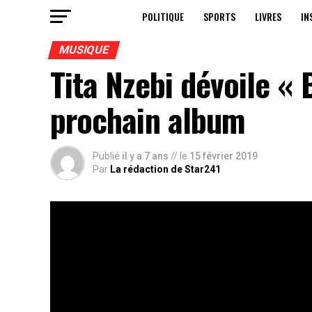
POLITIQUE
SPORTS
LIVRES
IN
MUSIQUE
Tita Nzebi dévoile « 
prochain album
Publié
il y a 7 ans
// le
15 février 2019
Par
La rédaction de Star241