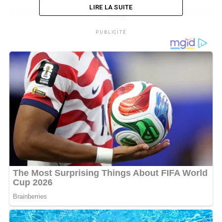
LIRE LA SUITE
PUBLICITÉ
Avec
You Lookin’ for Me?
, la seconde piste, Smith
répond aux critiques sur sa vie privée et son mariage
mouvementé avec Jada Pinkett Smith. L’artiste y fait
référence aux révélations de son épouse concernant
leur séparation depuis 2016, tout en rappelant que le
couple reste officiellement marié.