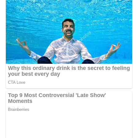
L’altercation du Oscar a eu des répercussions majeures
sur la carrière de Smith. L’Académie l’a banni de la
cérémonie pour dix ans, une décision qui divise encore
l’industrie du cinéma. Dans une récente interview à
l’Associated Press, l’acteur a déclaré accepter les
conséquences de ses actes tout en cherchant à être une
meilleure personne.
Des précédents laissent entrevoir une possible
clémence de l’Académie avant l’échéance de la sanction.
Richard Gere, interdit de présentation aux Oscars
pendant 20 ans pour ses critiques du gouvernement
chinois, avait tout de même été invité à certaines
cérémonies.
Malgré les controverses,
Based on a True Story
marque
un retour percutant de Will Smith à la musique, avec un
ton introspectif et sans concession.