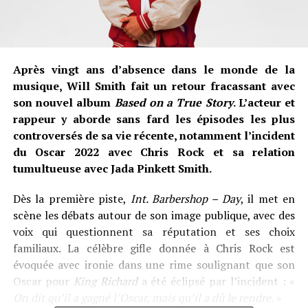
Après vingt ans d’absence dans le monde de la
musique, Will Smith fait un retour fracassant avec
son nouvel album
Based on a True Story
. L’acteur et
rappeur y aborde sans fard les épisodes les plus
controversés de sa vie récente, notamment l’incident
du Oscar 2022 avec Chris Rock et sa relation
tumultueuse avec Jada Pinkett Smith.
Dès la première piste,
Int. Barbershop – Day
, il met en
scène les débats autour de son image publique, avec des
voix qui questionnent sa réputation et ses choix
familiaux. La célèbre gifle donnée à Chris Rock est
évoquée avec ironie dans une rime soulignant que son
Oscar pour
King Richard
a été éclipsé par l’incident : «
On dit qu’il a gagné l’Oscar, mais qu’il a dû le rendre.
»