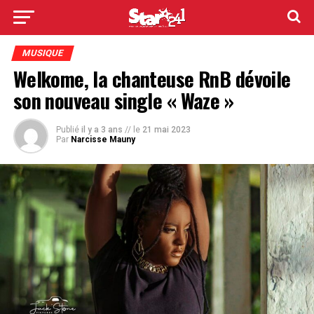
MUSIQUE
Welkome, la chanteuse RnB dévoile
son nouveau single « Waze »
Publié
il y a 3 ans
// le
21 mai 2023
Par
Narcisse Mauny