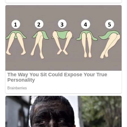
forte ambition de s’affirmer, une liberté d’expression
artistique, avec un léger caractère dénonciateur
« , rassure
la chanteuse RnB.
C’est en 2015 qu’elle fera son entrée dans le milieu du
showbiz gabonais. Elle se faite remarquer par sa voix
captivante et compte à son actif plusieurs singles et un
EP. Dans lesquels l’on note des collaborations avec les
célèbres rappeurs Koba, Rodzeng et Cam. L’actuel single
« waze » est occupe la 10ème place dans sa discothèque
musicale.
MOTS-CLÉS :
UNE