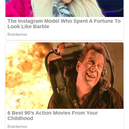
La chanteuse s’est également engagée à procéder à la
distribution sur les plateformes digitales dans environs
deux semaines. Invitant les mélomanes à s’apprêter à le
découvrir mais surtout à se le procurer. Une façon de
l’apporter un soutien considérable.
«
Mon nouveau single Waze qui sera disponible sur les
plateformes de streaming le 09 juin 2023.
Click sur le lien https://bfan.link/waze pour pré-
enregistrer Waze dans votre playliste. Sinon on se dit à
samedi 20 mai sur ma chaine YouTube
« , a-t-elle
annoncé sur les réseaux sociaux.
A travers cette chanson, Welkome dénonce quelques
maux qui minent la société. Elle entend également se
démarquer et s’imposer dans le milieu musical en vue
d’être un modèle pour les générations futures.
«
Le titre WAZE est un genre AFROBEAT qui dégage une