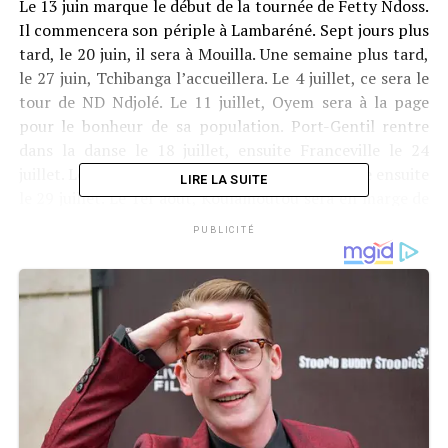
Le 13 juin marque le début de la tournée de Fetty Ndoss.
Il commencera son périple à Lambaréné. Sept jours plus
tard, le 20 juin, il sera à Mouilla. Une semaine plus tard,
le 27 juin, Tchibanga l’accueillera. Le 4 juillet, ce sera le
tour de ND Ndjolé. Le 11 juillet, Oyem sera à la page
pour le bonheur de sa population. Port-Gentil rentre
dans la danse le 18 juillet, ensuite Franceville le 24
juillet. Le 26 juillet, place à Moanda, Lastourville ensuite
LIRE LA SUITE
le 29 juillet. Le 1er août, Koulamoutou sera en marge de
cette tournée. Le 29 août, ce sera le tour de Makoku et
PUBLICITÉ
enfin Libreville pour boucler la boucle le 5 septembre.