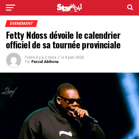
EVENEMENT
Fetty Ndoss dévoile le calendrier
officiel de sa tournée provinciale
Publié
il y a 2 mois
// le
4 juin 2026
Par
Pascal Abihona