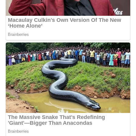
Cette série de concerts représente une véritable
communion entre l’artiste et son public à travers tout
le Gabon. Fetty Ndoss promet des prestations inédites,
revisitant ses plus grands succès tout en intégrant des
surprises musicales pensées exclusivement pour ses fans
de l’intérieur du pays. L’engouement suscité par cette
annonce témoigne de l’impact majeur du Tchabangonlo
sur la scène musicale nationale et de l’impatience des
mélomanes de voir leur idole sur scène.
Pour garantir le succès de cet événement d’envergure,
une logistique impressionnante sera déployée dans