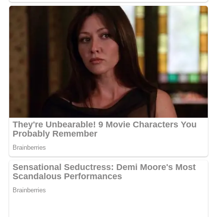
chaque localité. L’équipe de production invite d’ores et
déjà les populations des provinces concernées à rester
connectées sur les réseaux sociaux officiels de l’artiste
pour les informations relatives à la billetterie et aux
points de vente. Cette tournée s’inscrit non seulement
comme une célébration de la culture urbaine gabonaise,
mais aussi comme un moment privilégié de partage et
de fraternité à travers le pays.
MOTS-CLÉS :
UNE