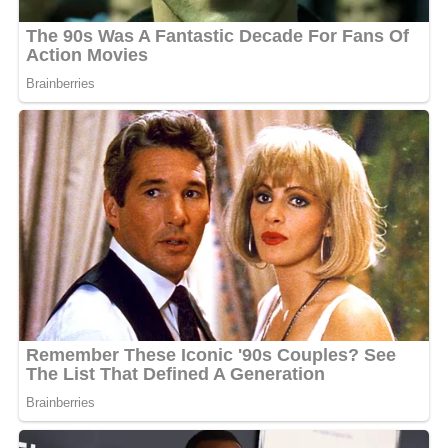
dévoilés montrent une alchimie palpable entre les deux
artistes, sublimée par des décors soignés et une
ambiance romantique qui promet de captiver le public.
Ce projet, porté par une énergie créative débordante,
pourrait bien redéfinir les standards du clip musical au
Gabon, renforçant la réputation de Fetty Ndoss et Creol
comme des figures incontournables de la scène locale.
MOTS-CLÉS :
CREOL
FETTY NDOSS
UNE