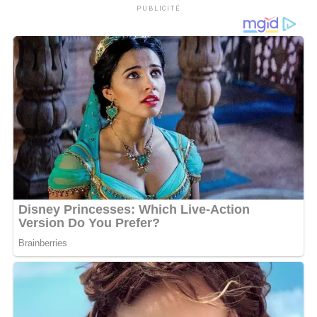
PUBLICITÉ
Il faut préciser que sur les images, l’on remarque de
façon exhaustive qu’il s’agit d’une chanson d’amour. Une
histoire d’amour entre deux êtres qui ont décidé de vivre
leur passion. À préciser que ce clip a été tourné à la
plage. Un bel endroit pour célébrer l’amour à deux, loin
des caméras et des bruits de la ville. Le clip de la
chanson risque de faire carton plein sur YouTube dès sa