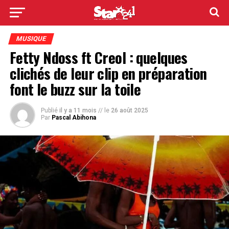
MUSIQUE
Fetty Ndoss ft Creol : quelques
clichés de leur clip en préparation
font le buzz sur la toile
Publié
il y a 11 mois
// le
26 août 2025
Par
Pascal Abihona