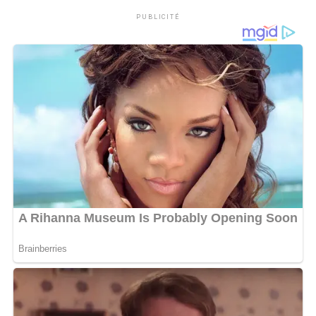
L’objectif de cet événement est de permettre à tous ses
PUBLICITÉ
participants de valoriser la gastronomie de leurs
origines. Et cela, Maître Asham a réussi à le faire.
L’Association Africa Gastronomique, organisatrice de
cette Journée, a notamment offert une attestation aux
différents chefs cuisiniers présents, dont maître Asham,
non seulement pour avoir participé à l’événement, mais
surtout d’avoir fait de l’art culinaire un vecteur
important de la valorisation de la culture d’un pays.
En mettant en avant des ingrédients locaux et des
savoir-faire ancestraux, Maître Asham a non seulement
promu la culture culinaire du Gabon, mais a aussi inspiré
d’autres chefs à explorer davantage les trésors
gastronomiques du continent africain.
MOTS-CLÉS :
UNE