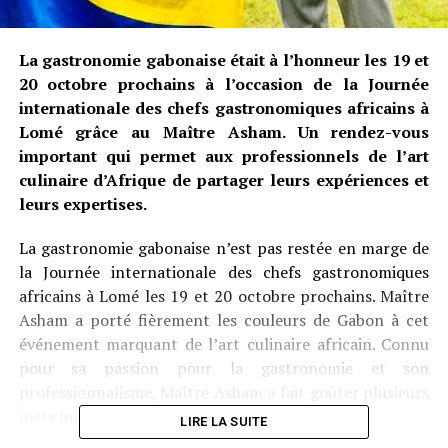
La gastronomie gabonaise était à l’honneur les 19 et
20 octobre prochains à l’occasion de la Journée
internationale des chefs gastronomiques africains à
Lomé grâce au Maître Asham. Un rendez-vous
important qui permet aux professionnels de l’art
culinaire d’Afrique de partager leurs expériences et
leurs expertises.
La gastronomie gabonaise n’est pas restée en marge de
la Journée internationale des chefs gastronomiques
africains à Lomé les 19 et 20 octobre prochains. Maître
Asham a porté fièrement les couleurs de Gabon à cet
événement marquant de l’art culinaire africain. Connu
pour sa passion pour la gastronomie et son
professionnalisme, Maître Asham a fait goûter plusieurs
mets locaux à ses compères aux assises.
LIRE LA SUITE