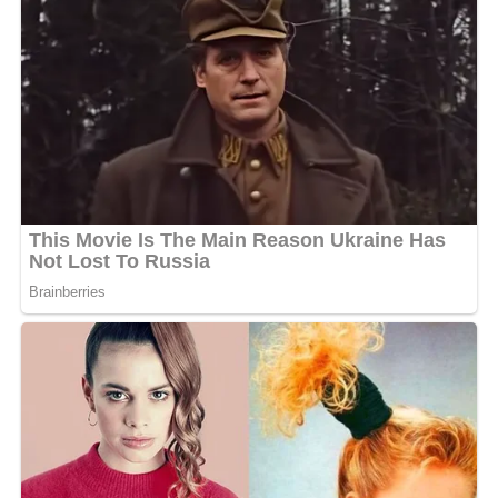
inscriptions sont disponibles au 077738397.
Cette quatrième édition du Camp de danse ACO4
promet d’être un événement inoubliable pour les
amateurs de danse à Libreville. Avec 12 styles de danse
enseignés par des experts et des battles de feu, les
participants pourront améliorer leurs compétences et
se divertir dans une ambiance électrique. Les soirées
cinéma et les prestations artistiques ajoutent une
touche de créativité à cet événement qui s’annonce
comme un rendez-vous incontournable de la fin du mois
d’août au Gabon.
MOTS-CLÉS :
UNE