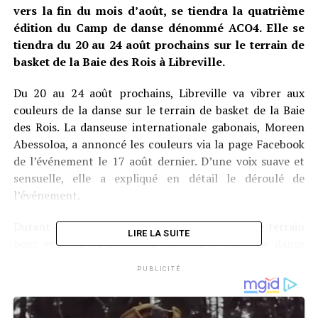
vers la fin du mois d’août, se tiendra la quatrième
édition du Camp de danse dénommé ACO4. Elle se
tiendra du 20 au 24 août prochains sur le terrain de
basket de la Baie des Rois à Libreville.
Du 20 au 24 août prochains, Libreville va vibrer aux
couleurs de la danse sur le terrain de basket de la Baie
des Rois. La danseuse internationale gabonais, Moreen
Abessoloa, a annoncé les couleurs via la page Facebook
de l’événement le 17 août dernier. D’une voix suave et
sensuelle, elle a expliqué en détail le déroulé de
l’événement.
Durant cinq jours, 12 professeurs seront sur le terrain
LIRE LA SUITE
pour exposer 12 styles de danse. Des cours de danse
pour tous les niveaux seront transmises par les experts
PUBLICITÉ
présents. Des battles de feu sont également prévus,
sans oublier les soirées au cinéma, dansantes et
conclues par des prestations artistiques. Les