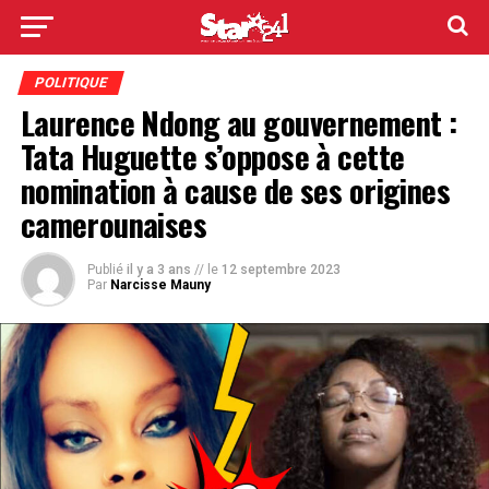
POLITIQUE
Laurence Ndong au gouvernement :
Tata Huguette s’oppose à cette
nomination à cause de ses origines
camerounaises
Publié
il y a 3 ans
// le
12 septembre 2023
Par
Narcisse Mauny