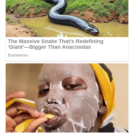
Gabon ? C’est quelle obsession ?
« , s’énerve-t-elle
«
Elle n’a jamais été gabonaise, c’est une camerounaise,
c’est pourquoi elle n’a pas été nommée hier. On sait par
quelle route elle est passée
« , a rajouté l’activiste en
colère dans un direct sur les réseaux sociaux
Même chose chez l’activiste Amy Washington qui a
soutenu que Laurence est belle et bien camerounaise.
Qu’elle aurait été élevée par le mari de sa mère. Pour
Jonas Moulenda, célèbre journaliste exilé en France, la
présence de cette dernière au gouvernement serait sous
autre forme « le retour de la légion étrangère » tant
décrié par le peuple gabonais. Il a invité le CTRI au strict
respect de la charte.
Depuis que cette affaire ébranle la toile, la concernée
n’a jusqu’ici toujours pas réagi pour infirmer ou
confirmer ce qui se dit sur sa nationalité querellée.