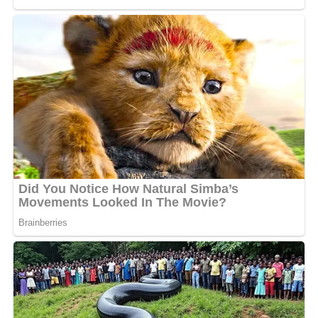
Dans son article 44 celle-ci stipule que tout membre du
gouvernement doit être de nationalité gabonaise
d’origine. Alors que la nouvelle ministre de la
Communication est accusée d’être camerounaise. C’est
ce qu’a laissé croire l’activiste gabonaise plus connue
sur la toile par le pseudonyme de tata Huguette.
«
Laurence Ndong, c’est forcé que tu sois ministre au