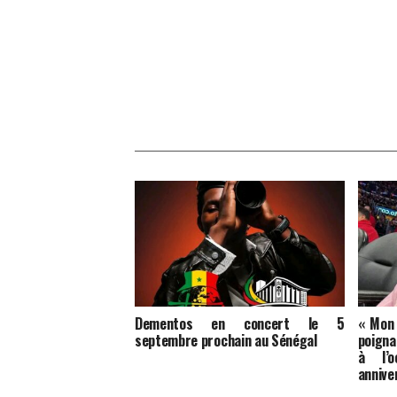
Dementos en concert le 5
« Mon 
septembre prochain au Sénégal
poigna
à l’o
annive