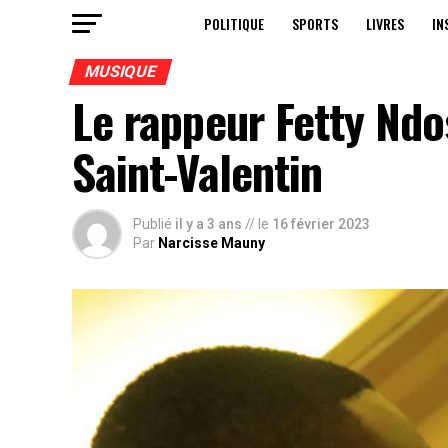
POLITIQUE
SPORTS
LIVRES
IN
MUSIQUE
Le rappeur Fetty Ndo
Saint-Valentin
Publié
il y a 3 ans
// le
16 février 2023
Par
Narcisse Mauny