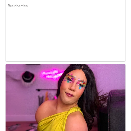
l’État béninois a sorti un communiqué pour interdire
tout harcèlement par voie numérique des béninois à
l’endroit des gabonais, ceci pour préserver les liens de
coopération entre les deux pays.
MOTS-CLÉS :
LE CHOCOLAT DES FILLES
UNE