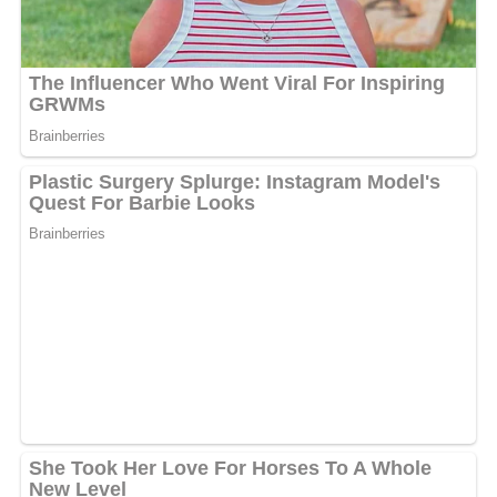
béninois. Malgré le soutien de la France, avec sa troupe
dirigée par Bob Denard, l’opération a échoué. Par la
suite, Mathieu Kérékou a appris que c’est Omar Bongo
qui était derrière cette opération de déstabilisation de
son régime. Lors d’une Assemblée Générale de l’ONU
vers la fin des années 70, Kérékou, avec son bâton, a
donné un coup amical sur la tête d’Omar Bongo, ceci
pour lui signifier qu’il est au courant de ses manigances
avec la France pour le faire chuter. Un comportement
que le président gabonais n’a pas perçu de la même
façon que son homologue béninois. C’est ainsi qu’à leur
retour, Omar Bongo a sorti un décret pour rapatrier
tous les béninois vivant au Gabon au bercail, ce qui a été
fait. Après, la tension diplomatique entre les deux pays
s’est apaisé et le Gabon a de nouveau ouvert ses
frontières aux béninois. », a conclu le Chocolat des filles.
Il faut dire que les gouvernements de deux pays ont eu
des échanges à propos de la situation. Ce mardi 19 août,