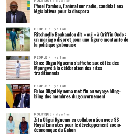
POLITIQUE
il y a 1 an
Pheel Pambou, l’animateur radio, candidat aux
législatives pour la diaspora
PEOPLE
il y a 1 an
Ritchuelle Boukandou dit « oui » à Griffin Ondo :
un mariage discret pour une figure montante de
la politique gabonaise
PEOPLE
il y a 1 an
Brice Oligui Nguema s’affiche aux côtés des
Mpongwè à la célébration des rites
traditionnels
PEOPLE
il y a 1 an
Brice Oligui Nguema met fin au voyage bling-
bling des membres du gouvernement
POLITIQUE
il y a 1 an
Zita Oligui Nguema en collaboration avec SS
Royal Emirates pour le développement socio-
économique du Gabon