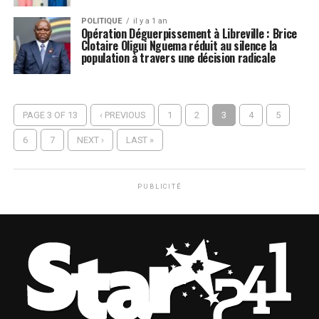
POLITIQUE
il y a 1 an
Opération Déguerpissement à Libreville : Brice
Clotaire Oligui Nguema réduit au silence la
population à travers une décision radicale
PAGE 3 OF 13
‹ PREVIOUS
1
2
3
4
5
6
7
NEXT ›
LAST »
PUBLICITÉ