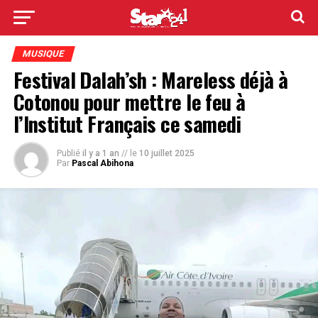
MUSIQUE
Festival Dalah’sh : Mareless déjà à
Cotonou pour mettre le feu à
l’Institut Français ce samedi
Publié
il y a 1 an
// le
10 juillet 2025
Par
Pascal Abihona