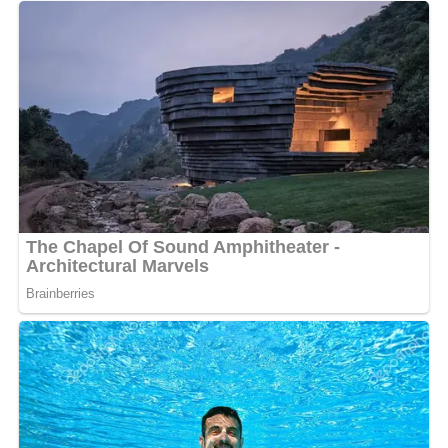
Dans une vidéo postée sur la page Facebook du festival,
Mareless invite le public béninois à sortir massivement
pour venir savourer de la bonne musique, surtout celle
venant du 241 et dont elle porte les signatures. « Venez
massivement à l’Institut Français de Cotonou le 12
juillet prochain pour le festival Dalah’sh. Je serai là avec
beaucoup d’autres artistes pour vous mettre bien. », a-t-
elle lancé.
Tout comme Mareless, Defty de la Côte d’Ivoire est
également en terre béninoise pour ce magnifique