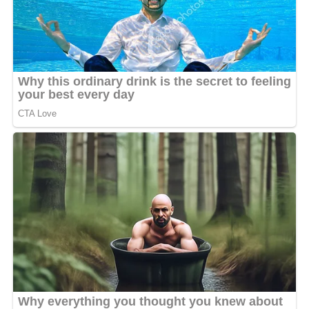
événement qui rassemble depuis 10e les acteurs du Hip-
Hop. Le spectacle promet du lourd, Mareless aussi. Wait
and see !
MOTS-CLÉS :
MARELESS
UNE