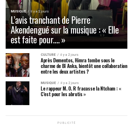
MUSIQUE
il y a 2 jours
L’avis tranchant de Pierre
Akendengué sur la musique : « Elle
est faite pour…. »
CULTURE
il y a 2 jours
Après Dementos, Himra tombe sous le
charme de Bî Anka, bientôt une collaboration
entre les deux artistes ?
MUSIQUE
il y a 2 jours
Le rappeur M. O. R fracasse la Ntcham : «
C’est pour les abrutis »
PUBLICITÉ