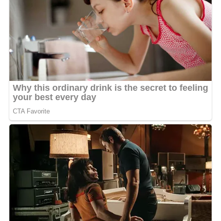
qu’au Grand Prix Arawo d’Or. La talentueuse Emma’a
n’en est pas du reste. Elle est prise en compte par le
comité d’organisation pour le prix du meilleur artiste en
Afrique francophone.
Cette nomination aux Arawo Ambassadeurs Awards
2025 met en lumière le dynamisme et la créativité de la
scène musicale gabonaise, qui continue de s’imposer sur
le plan régional et continental. Waza No Limite, aux
côtés de talents comme Dementos, Oiseau Rare et
Emma’a, incarne cette nouvelle vague d’artistes qui
portent haut les couleurs du Gabon.
MOTS-CLÉS :
UNE
WAZA NO LIMITE