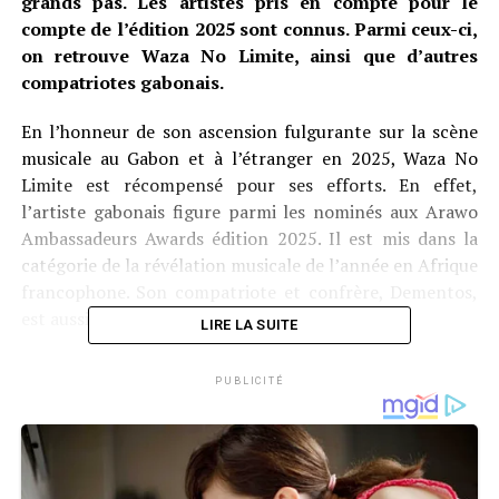
grands pas. Les artistes pris en compte pour le
compte de l’édition 2025 sont connus. Parmi ceux-ci,
on retrouve Waza No Limite, ainsi que d’autres
compatriotes gabonais.
En l’honneur de son ascension fulgurante sur la scène
musicale au Gabon et à l’étranger en 2025, Waza No
Limite est récompensé pour ses efforts. En effet,
l’artiste gabonais figure parmi les nominés aux Arawo
Ambassadeurs Awards édition 2025. Il est mis dans la
catégorie de la révélation musicale de l’année en Afrique
francophone. Son compatriote et confrère, Dementos,
est aussi en lice pour cette distinction.
LIRE LA SUITE
Bien entendu, l’Oiseau Rare est aussi nominé aux Arawo
PUBLICITÉ
Ambassadeurs Awards. Le concepteur de l’Afro Ntcham
est en lice pour le prix du hit de l’année avec son
morceau « Niamatos ». Mieux, il est encore sélectionné
pour le prix du meilleur artiste espoir de l’année, ainsi