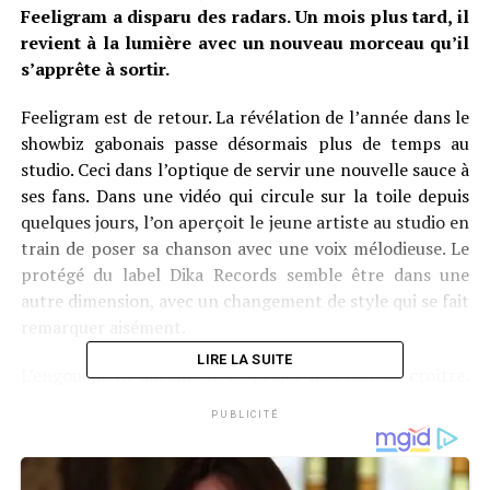
Feeligram a disparu des radars. Un mois plus tard, il
revient à la lumière avec un nouveau morceau qu’il
s’apprête à sortir.
Feeligram est de retour. La révélation de l’année dans le
showbiz gabonais passe désormais plus de temps au
studio. Ceci dans l’optique de servir une nouvelle sauce à
ses fans. Dans une vidéo qui circule sur la toile depuis
quelques jours, l’on aperçoit le jeune artiste au studio en
train de poser sa chanson avec une voix mélodieuse. Le
protégé du label Dika Records semble être dans une
autre dimension, avec un changement de style qui se fait
remarquer aisément.
LIRE LA SUITE
L’engouement autour de ce projet ne cesse de croître.
Les fans, impatients, partagent activement leurs
PUBLICITÉ
attentes sur les réseaux sociaux, tandis que Dika Records
tease un clip vidéo qui s’annonce grandiose. Ce nouveau
morceau, dont le titre reste encore secret, pourrait bien