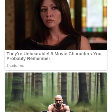
être un tournant pour Feeligram, qui semble prêt à
conquérir un public encore plus large.
Ce retour marque une étape importante dans sa
carrière, confirmant son ambition de s’imposer comme
une figure incontournable de la scène musicale
gabonaise. Avec ce come-back, il prouve qu’il ne se
repose pas sur ses lauriers et qu’il est déterminé à
repousser les limites de sa créativité.
MOTS-CLÉS :
FEELIGRAM
UNE