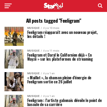
All posts tagged "Feeligram"
MUSIQUE
il y a 10 mois
Feeligram réapparaît avec un nouveau projet,
les détails !
MUSIQUE
il y a 11 mois
Feeligram et Daryl le Californien déjà « En
Wayzé » sur les plateformes de streaming
MUSIQUE
il y a 1 an
« Maillot », la chanson pleine d’énergie de
Feeligram sortie ce 26 juillet
MUSIQUE
il y a 1 an
Feeligram : l’artiste gabonais dévoile le point de
bascule de sa carrière