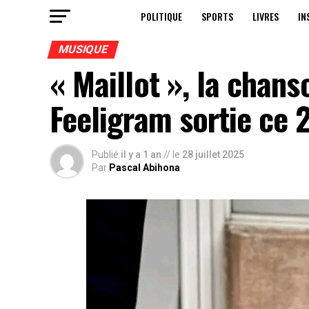
POLITIQUE
SPORTS
LIVRES
IN
MUSIQUE
« Maillot », la chans
Feeligram sortie ce 2
Publié
il y a 1 an
// le
28 juillet 2025
Par
Pascal Abihona