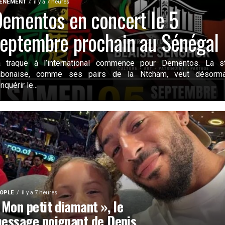
ENEMENT
il y a 7 heures
ementos en concert le 5
eptembre prochain au Sénégal
a traque à l’international commence pour Dementos. La s
abonaise, comme ses pairs de la Ntcham, veut désorma
nquérir le...
OPLE
il y a 7 heures
 Mon petit diamant », le
essage poignant de Denis