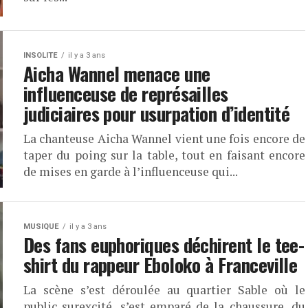
INSOLITE
il y a 3 ans
Aicha Wannel menace une
influenceuse de représailles
judiciaires pour usurpation d’identité
La chanteuse Aicha Wannel vient une fois encore de
taper du poing sur la table, tout en faisant encore
de mises en garde à l’influenceuse qui...
MUSIQUE
il y a 3 ans
Des fans euphoriques déchirent le tee-
shirt du rappeur Eboloko à Franceville
La scène s’est déroulée au quartier Sable où le
public surexcité, s’est emparé de la chaussure, du