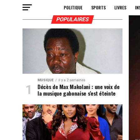
POLITIQUE
SPORTS
LIVRES
IN
POPULAIRES
MUSIQUE
il y a 2 semaines
Décès de Max Makolani : une voix de
la musique gabonaise s’est éteinte