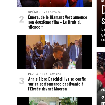
EV
D
CINÉMA
il y a 1 semaine
s
Émeraude le Diamant Vert annonce
son deuxième film « Le Bruit du
silence »
L
g
co
PEOPLE
il y a 1 semaine
Annie Flore Batchiellilys se confie
sur sa performance captivante à
l’Elysée devant Macron
PE
«
m