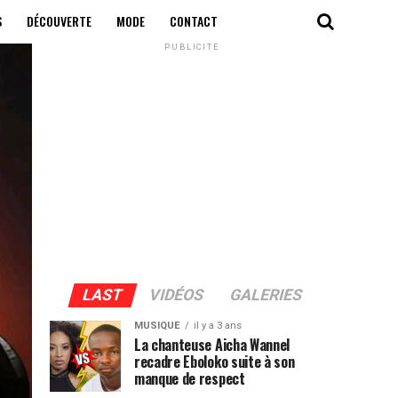
S
DÉCOUVERTE
MODE
CONTACT
PUBLICITÉ
LAST
VIDÉOS
GALERIES
MUSIQUE
il y a 3 ans
La chanteuse Aicha Wannel
recadre Eboloko suite à son
manque de respect