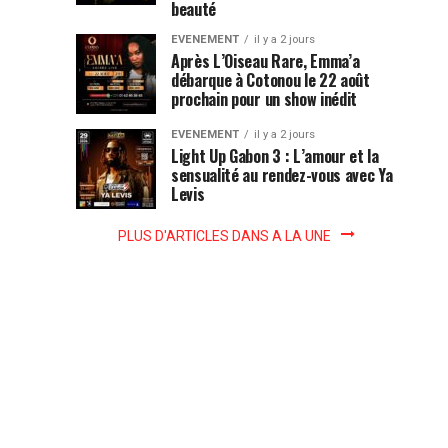
de
beauté
maison
domination
EVENEMENT
il y a 2 jours
sur
de
Après L’Oiseau Rare, Emma’a
la
débarque à Cotonou le 22 août
Ntcham,
prochain pour un show inédit
production
la
star
EVENEMENT
il y a 2 jours
Light Up Gabon 3 : L’amour et la
gabonaise
sensualité au rendez-vous avec Ya
pense
Levis
déjà
à...
PLUS D'ARTICLES DANS A LA UNE