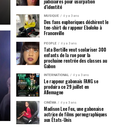
judiciaires pour usurpation
d’identité
MUSIQUE
il y a 3 ans
Des fans euphoriques déchirent le
tee-shirt du rappeur Eboloko à
Franceville
PEOPLE
il y a 3 ans
Tata Bertille veut scolariser 300
enfants de la rue pour la
prochaine rentrée des classes au
Gabon
INTERNATIONAL
il y a 3 ans
Le rappeur gabonais FANG se
produira ce 29 juillet en
Allemagne
CINÉMA
il y a 3 ans
Madison Lee Fox, une gabonaise
actrice de films pornographiques
aux États-Unis