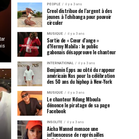
PEOPLE
il y a 3 ans
Creol distribue de l’argent à des
jeunes à Tchibanga pour pouvoir
circuler
MUSIQUE
il y a 3 ans
tar
Sortie de « Cœur d’ange »
d’Hermy Mabila : le public
is
gabonais désapprouve le chanteur
INTERNATIONAL
il y a 3 ans
Benjamin Epps au côté du rappeur
américain Nas pour la célébration
des 50 ans du hiphop à New-York
MUSIQUE
il y a 3 ans
Le chanteur Ndong Mboula
dénonce le piratage de sa page
Facebook
INSOLITE
il y a 3 ans
Aicha Wannel menace une
influenceuse de représailles