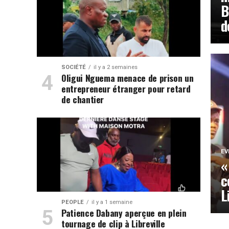
B
d
SOCIÉTÉ
il y a 2 semaines
Oligui Nguema menace de prison un
entrepreneur étranger pour retard
de chantier
EV
«
c
L
PEOPLE
il y a 1 semaine
Patience Dabany aperçue en plein
tournage de clip à Libreville