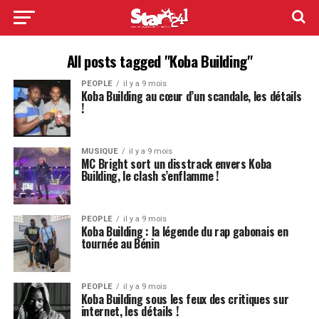
All posts tagged "Koba Building"
PEOPLE
il y a 9 mois
Koba Building au cœur d’un scandale, les détails
!
MUSIQUE
il y a 9 mois
MC Bright sort un disstrack envers Koba
Building, le clash s’enflamme !
PEOPLE
il y a 9 mois
Koba Building : la légende du rap gabonais en
tournée au Bénin
PEOPLE
il y a 9 mois
Koba Building sous les feux des critiques sur
internet, les détails !