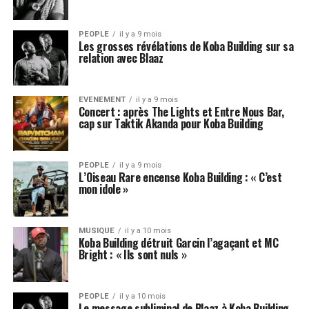
PEOPLE
il y a 9 mois
Les grosses révélations de Koba Building sur sa
relation avec Blaaz
EVENEMENT
il y a 9 mois
Concert : après The Lights et Entre Nous Bar,
cap sur Taktik Akanda pour Koba Building
PEOPLE
il y a 9 mois
L’Oiseau Rare encense Koba Building : « C’est
mon idole »
MUSIQUE
il y a 10 mois
Koba Building détruit Garcin l’agaçant et MC
Bright : « Ils sont nuls »
PEOPLE
il y a 10 mois
Le message subliminal de Blaaz à Koba Building