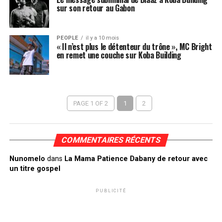
sur son retour au Gabon
PEOPLE
il y a 10 mois
« Il n’est plus le détenteur du trône », MC Bright
en remet une couche sur Koba Building
PAGE 1 OF 2
1
2
COMMENTAIRES RÉCENTS
Nunomelo
dans
La Mama Patience Dabany de retour avec
un titre gospel
PUBLICITÉ