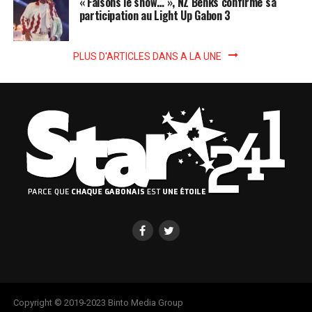
« Faisons le show… », NZ Benks confirme sa
participation au Light Up Gabon 3
PLUS D'ARTICLES DANS A LA UNE
Copyright © 2019-2023 Binto Media Group