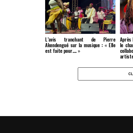
L’avis tranchant de Pierre
Après
Akendengué sur la musique : « Elle
le cha
est faite pour…. »
colla
artist
C